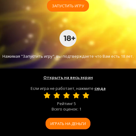
ЗАПУСТИТЬ ИГРУ
Нажимая "Запустить игру", вы подтверждаете что Вам есть 18 лет.
Открыть на весь экран
Если игра не работает, нажмите
сюда
Рейтинг
5
Всего оценок:
1
ИГРАТЬ НА ДЕНЬГИ