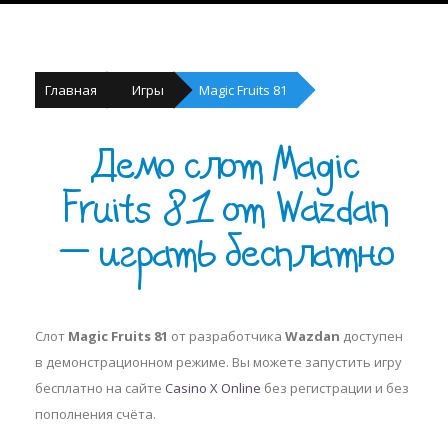
Главная
Игры
Magic Fruits 81
Демо слот Magic
Fruits 81 от Wazdan
— играть бесплатно
Слот
Magic Fruits 81
от разработчика
Wazdan
доступен
в демонстрационном режиме. Вы можете запустить игру
бесплатно на сайте
Casino X Online
без регистрации и без
пополнения счёта.