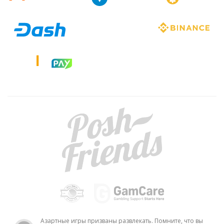
Азартные игры призваны развлекать. Помните, что вы