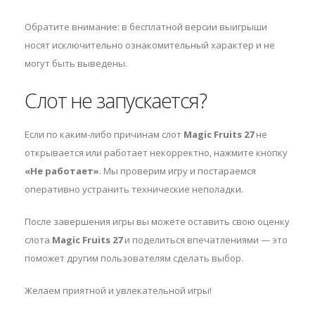
Обратите внимание: в бесплатной версии выигрыши
носят исключительно ознакомительный характер и не
могут быть выведены.
Слот не запускается?
Если по каким-либо причинам слот
Magic Fruits 27
не
открывается или работает некорректно, нажмите кнопку
«Не работает»
. Мы проверим игру и постараемся
оперативно устранить технические неполадки.
После завершения игры вы можете оставить свою оценку
слота
Magic Fruits 27
и поделиться впечатлениями — это
поможет другим пользователям сделать выбор.
Желаем приятной и увлекательной игры!