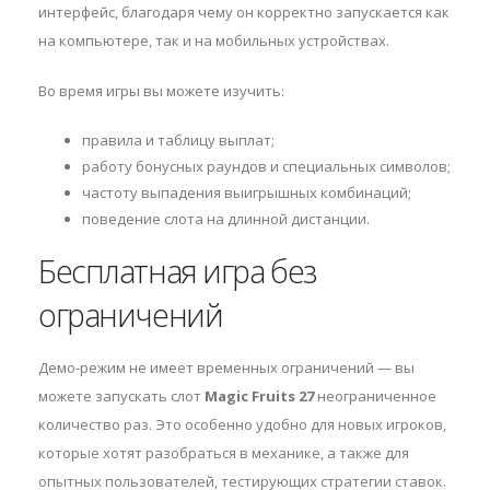
интерфейс, благодаря чему он корректно запускается как
на компьютере, так и на мобильных устройствах.
Во время игры вы можете изучить:
правила и таблицу выплат;
работу бонусных раундов и специальных символов;
частоту выпадения выигрышных комбинаций;
поведение слота на длинной дистанции.
Бесплатная игра без
ограничений
Демо-режим не имеет временных ограничений — вы
можете запускать слот
Magic Fruits 27
неограниченное
количество раз. Это особенно удобно для новых игроков,
которые хотят разобраться в механике, а также для
опытных пользователей, тестирующих стратегии ставок.