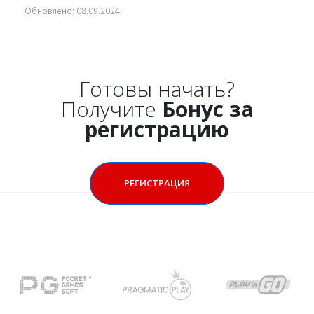
Обновлено:
08.09.2024
Готовы начать?
Получите
Бонус за
регистрацию
РЕГИСТРАЦИЯ