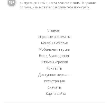
рискуете деньгами, когда делаете ставки. Не тратьте
больше, чем можете позволить себе проиграть.
Главная
Игровые автоматы
Бонусы Casino-X
Мобильная версия
Ввод Вывод денег
Отзывы игроков
Контакты
Доступное зеркало
Регистрация
Скачать
Карта сайта