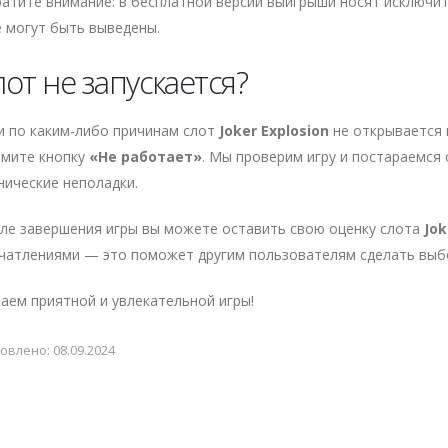
атите внимание: в бесплатной версии выигрыши носят исключи
е могут быть выведены.
лот не запускается?
и по каким-либо причинам слот
Joker Explosion
не открывается 
мите кнопку
«Не работает»
. Мы проверим игру и постараемся
нические неполадки.
ле завершения игры вы можете оставить свою оценку слота
Jok
чатлениями — это поможет другим пользователям сделать выб
аем приятной и увлекательной игры!
овлено:
08.09.2024