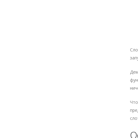
Сл
зап
Дем
фун
нич
Что
пре
сло
О