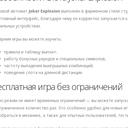
овой автомат
Joker Explosion
выполнен в фирменном стиле ст
птивный интерфейс, благодаря чему он корректно запускается ка
ильных устройствах.
время игры вы можете изучить:
правила и таблицу выплат;
работу бонусных раундов и специальных символов;
частоту выпадения выигрышных комбинаций;
поведение слота на длинной дистанции.
есплатная игра без ограничений
о-режим не имеет временных ограничений — вы можете запуск
граниченное количество раз. Это особенно удобно для новых и
обраться в механике, а также для опытных пользователей, тест