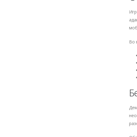
Игр
ада
моб
Во 
Б
Дем
нео
раз