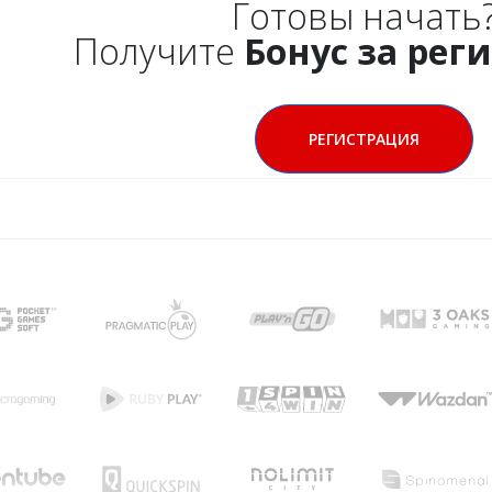
Готовы начать
Получите
Бонус за рег
РЕГИСТРАЦИЯ