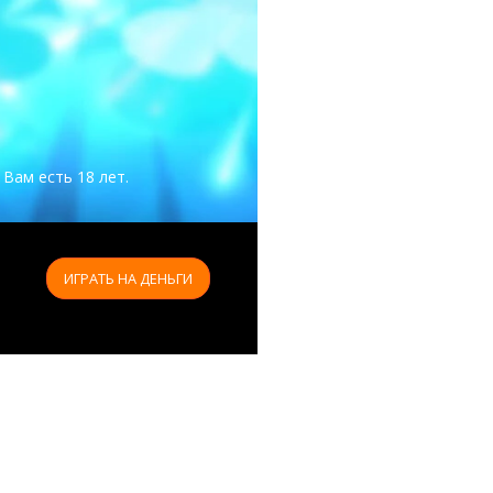
Вам есть 18 лет.
ИГРАТЬ НА ДЕНЬГИ