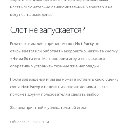
носят исключительно ознакомительный характер и не
могут быть выведены.
Слот не запускается?
Если по каким-либо причинам слот
Hot Party
не
открывается или работает некорректно, нажмите кнопку
«Не работает»
. Мы проверим игру и постараемся
оперативно устранить технические неполадки.
После завершения игры вы можете оставить свою оценку
слота
Hot Party
и поделиться впечатлениями — это
поможет другим пользователям сделать выбор.
Желаем приятной и увлекательной игры!
Обновлено:
08.09.2024