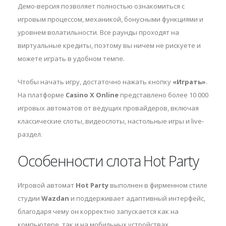
Демо-версия позволяет полностью ознакомиться с
игровым процессом, механикой, бонусными функциями и
уровнем волатильности. Все раунды проходят на
виртуальные кредиты, поэтому вы ничем не рискуете и
можете играть в удобном темпе.
Чтобы начать игру, достаточно нажать кнопку
«Играть»
.
На платформе
Casino X Online
представлено более 10 000
игровых автоматов от ведущих провайдеров, включая
классические слоты, видеослоты, настольные игры и live-
раздел.
Особенности слота Hot Party
Игровой автомат
Hot Party
выполнен в фирменном стиле
студии
Wazdan
и поддерживает адаптивный интерфейс,
благодаря чему он корректно запускается как на
компьютере, так и на мобильных устройствах.