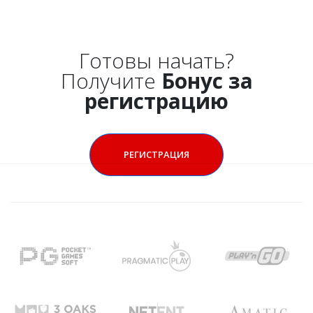
Готовы начать?
Получите
Бонус за
регистрацию
РЕГИСТРАЦИЯ