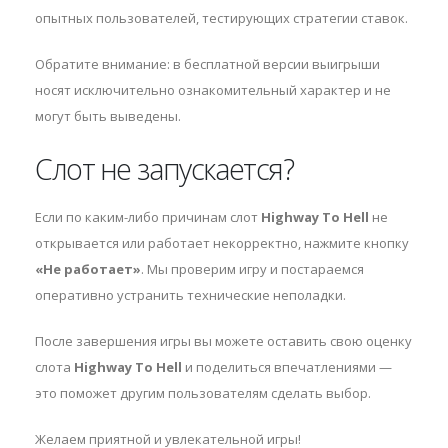
опытных пользователей, тестирующих стратегии ставок.
Обратите внимание: в бесплатной версии выигрыши
носят исключительно ознакомительный характер и не
могут быть выведены.
Слот не запускается?
Если по каким-либо причинам слот
Highway To Hell
не
открывается или работает некорректно, нажмите кнопку
«Не работает»
. Мы проверим игру и постараемся
оперативно устранить технические неполадки.
После завершения игры вы можете оставить свою оценку
слота
Highway To Hell
и поделиться впечатлениями —
это поможет другим пользователям сделать выбор.
Желаем приятной и увлекательной игры!