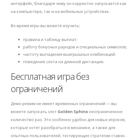
интерфейс, благодаря чему он корректно запускается как
на компьютере, так и на мобильных устройствах.
Во время игры вы можете изучить:
правила и таблицу выплат;
работу бонусных раундов и специальных символов;
частоту выпадения выигрышных комбинаций;
поведение слота на длинной дистанции.
Бесплатная игра без
ограничений
Демо-режим не имеет временных ограничений — вы
можете запускать слот
Golden Sphinx
неограниченное
количество раз. Это особенно удобно для новых игроков,
которые хотят разобраться в механике, а также для
опытных пользователей, тестирующих стратегии ставок.