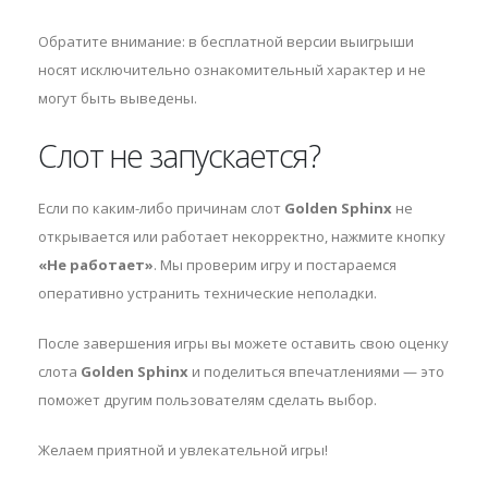
Обратите внимание: в бесплатной версии выигрыши
носят исключительно ознакомительный характер и не
могут быть выведены.
Слот не запускается?
Если по каким-либо причинам слот
Golden Sphinx
не
открывается или работает некорректно, нажмите кнопку
«Не работает»
. Мы проверим игру и постараемся
оперативно устранить технические неполадки.
После завершения игры вы можете оставить свою оценку
слота
Golden Sphinx
и поделиться впечатлениями — это
поможет другим пользователям сделать выбор.
Желаем приятной и увлекательной игры!