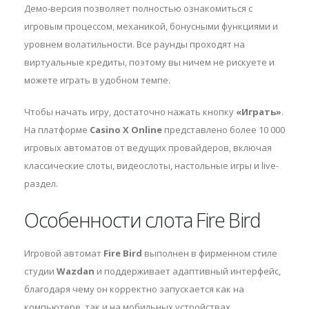
Демо-версия позволяет полностью ознакомиться с
игровым процессом, механикой, бонусными функциями и
уровнем волатильности. Все раунды проходят на
виртуальные кредиты, поэтому вы ничем не рискуете и
можете играть в удобном темпе.
Чтобы начать игру, достаточно нажать кнопку
«Играть»
.
На платформе
Casino X Online
представлено более 10 000
игровых автоматов от ведущих провайдеров, включая
классические слоты, видеослоты, настольные игры и live-
раздел.
Особенности слота Fire Bird
Игровой автомат
Fire Bird
выполнен в фирменном стиле
студии
Wazdan
и поддерживает адаптивный интерфейс,
благодаря чему он корректно запускается как на
компьютере, так и на мобильных устройствах.