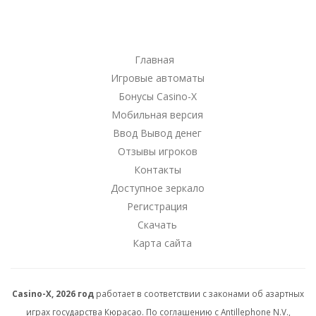
Главная
Игровые автоматы
Бонусы Casino-X
Мобильная версия
Ввод Вывод денег
Отзывы игроков
Контакты
Доступное зеркало
Регистрация
Скачать
Карта сайта
Casino-X, 2026 год
работает в соответствии с законами об азартных
играх государства Кюрасао. По соглашению с Antillephone N.V.,