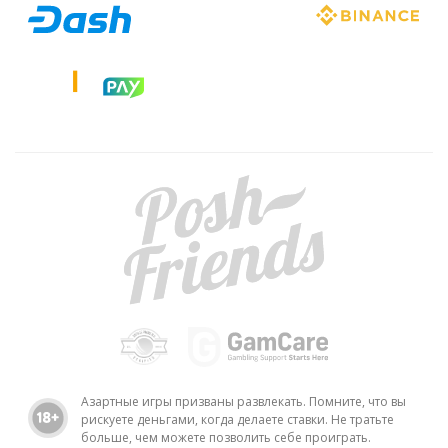
Азартные игры призваны развлекать. Помните, что вы
рискуете деньгами, когда делаете ставки. Не тратьте
больше, чем можете позволить себе проиграть.