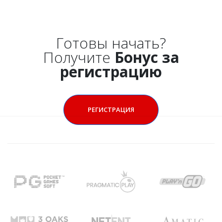
Готовы начать?
Получите
Бонус за
регистрацию
РЕГИСТРАЦИЯ