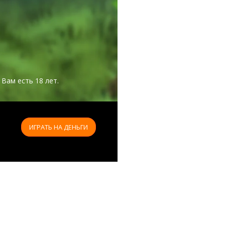
Вам есть 18 лет.
ИГРАТЬ НА ДЕНЬГИ