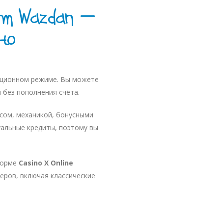
от Wazdan —
но
ационном режиме. Вы можете
 без пополнения счёта.
сом, механикой, бонусными
уальные кредиты, поэтому вы
форме
Casino X Online
еров, включая классические