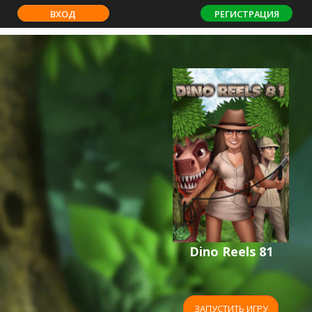
ВХОД
РЕГИСТРАЦИЯ
Dino Reels 81
ЗАПУСТИТЬ ИГРУ