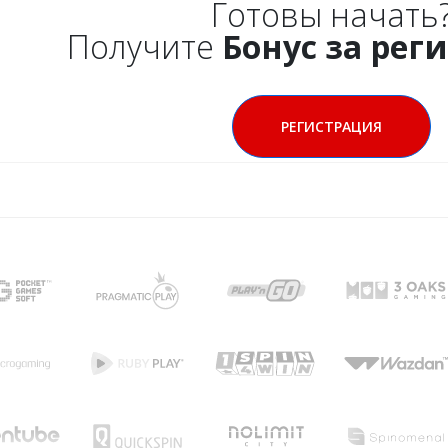
Готовы начать
Получите
Бонус за рег
РЕГИСТРАЦИЯ