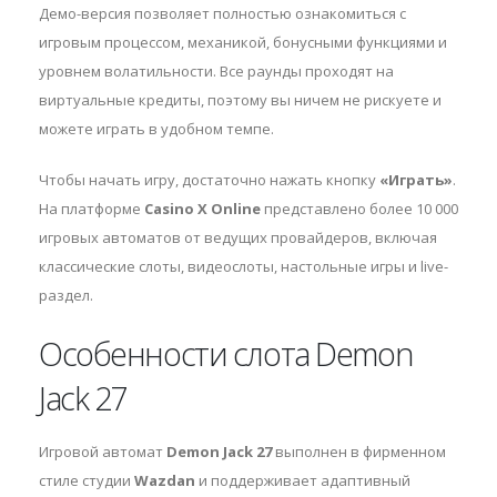
Демо-версия позволяет полностью ознакомиться с
игровым процессом, механикой, бонусными функциями и
уровнем волатильности. Все раунды проходят на
виртуальные кредиты, поэтому вы ничем не рискуете и
можете играть в удобном темпе.
Чтобы начать игру, достаточно нажать кнопку
«Играть»
.
На платформе
Casino X Online
представлено более 10 000
игровых автоматов от ведущих провайдеров, включая
классические слоты, видеослоты, настольные игры и live-
раздел.
Особенности слота Demon
Jack 27
Игровой автомат
Demon Jack 27
выполнен в фирменном
стиле студии
Wazdan
и поддерживает адаптивный