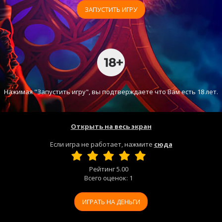
ЗАПУСТИТЬ ИГРУ
Нажимая "Запустить игру", вы подтверждаете что Вам есть 18 лет.
Открыть на весь экран
Если игра не работает, нажмите
сюда
Рейтинг
5.00
Всего оценок:
1
ИГРАТЬ НА ДЕНЬГИ