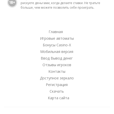
рискуете деньгами, когда делаете ставки. Не тратьте
больше, чем можете позволить себе проиграть.
Главная
Игровые автоматы
Бонусы Casino-X
Мобильная версия
Ввод Вывод денег
Отзывы игроков
Контакты
Доступное зеркало
Регистрация
Скачать
Карта сайта