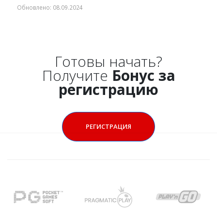
Обновлено:
08.09.2024
Готовы начать?
Получите
Бонус за
регистрацию
РЕГИСТРАЦИЯ