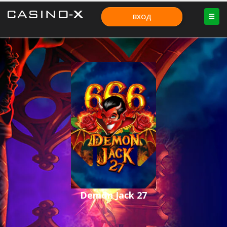
ВХОД
Demon Jack 27