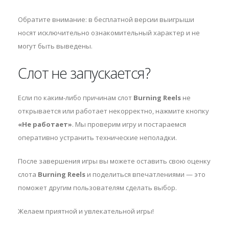
Обратите внимание: в бесплатной версии выигрыши
носят исключительно ознакомительный характер и не
могут быть выведены.
Слот не запускается?
Если по каким-либо причинам слот
Burning Reels
не
открывается или работает некорректно, нажмите кнопку
«Не работает»
. Мы проверим игру и постараемся
оперативно устранить технические неполадки.
После завершения игры вы можете оставить свою оценку
слота
Burning Reels
и поделиться впечатлениями — это
поможет другим пользователям сделать выбор.
Желаем приятной и увлекательной игры!