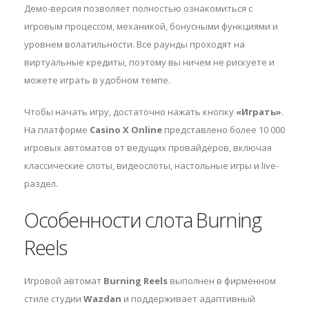
Демо-версия позволяет полностью ознакомиться с
игровым процессом, механикой, бонусными функциями и
уровнем волатильности. Все раунды проходят на
виртуальные кредиты, поэтому вы ничем не рискуете и
можете играть в удобном темпе.
Чтобы начать игру, достаточно нажать кнопку
«Играть»
.
На платформе
Casino X Online
представлено более 10 000
игровых автоматов от ведущих провайдеров, включая
классические слоты, видеослоты, настольные игры и live-
раздел.
Особенности слота Burning
Reels
Игровой автомат
Burning Reels
выполнен в фирменном
стиле студии
Wazdan
и поддерживает адаптивный