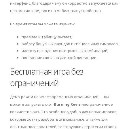
интерфейс, благодаря чему он корректно запускается как
на компьютере, так и на мобильных устройствах.
Во время игры вы можете изучить:
правила и таблицу выплат;
работу бонусных раундов и специальных символов;
частоту выпадения выигрышных комбинаций;
поведение слота на длинной дистанции.
Бесплатная игра без
ограничений
Демо-режим не имеет временных ограничений — вы
можете запускать слот
Burning Reels
неограниченное
количество раз. Это особенно удобно для новых игроков,
которые хотят разобраться в механике, а также для
опытных пользователей, тестирующих стратегии ставок.