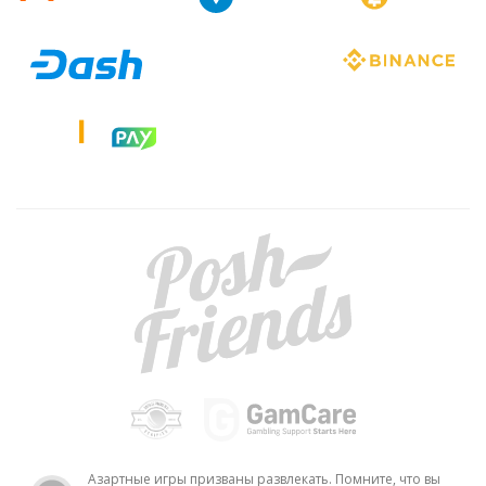
Азартные игры призваны развлекать. Помните, что вы