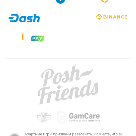
Азартные игры призваны развлекать. Помните, что вы