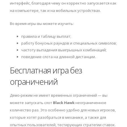
интерфейс, благодаря чему он корректно запускается как
на компьютере, так и на мобильных устройствах.
Во время игры вы можете изучить:
правила и таблицу выплат;
работу бонусных раундов и специальных символов;
частоту выпадения выигрышных комбинаций;
поведение слота на длинной дистанции.
Бесплатная игра без
ограничений
Демо-режим не имеет временных ограничений — вы
можете запускать слот
Black Hawk
неограниченное
количество раз. Это особенно удобно для новых игроков,
которые хотят разобраться в механике, а также для
опытных пользователей, тестирующих стратегии ставок.