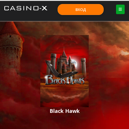
ВХОД
Black Hawk