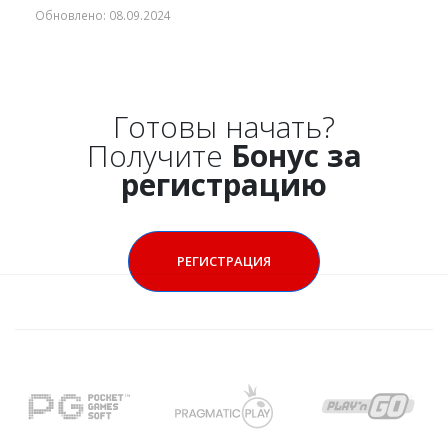
Обновлено:
08.09.2024
Готовы начать?
Получите
Бонус за
регистрацию
РЕГИСТРАЦИЯ