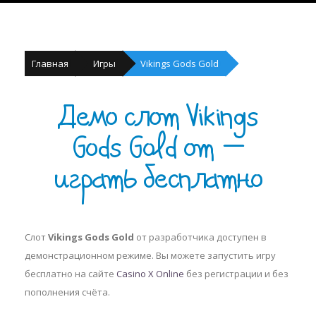
Главная
Игры
Vikings Gods Gold
Демо слот Vikings
Gods Gold от —
играть бесплатно
Слот
Vikings Gods Gold
от разработчика
доступен в
демонстрационном режиме. Вы можете запустить игру
бесплатно на сайте
Casino X Online
без регистрации и без
пополнения счёта.