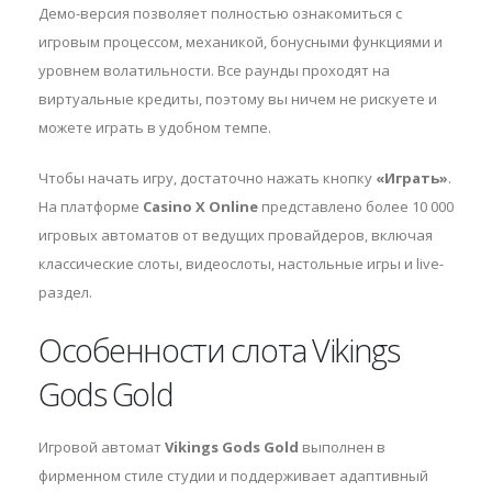
Демо-версия позволяет полностью ознакомиться с
игровым процессом, механикой, бонусными функциями и
уровнем волатильности. Все раунды проходят на
виртуальные кредиты, поэтому вы ничем не рискуете и
можете играть в удобном темпе.
Чтобы начать игру, достаточно нажать кнопку
«Играть»
.
На платформе
Casino X Online
представлено более 10 000
игровых автоматов от ведущих провайдеров, включая
классические слоты, видеослоты, настольные игры и live-
раздел.
Особенности слота Vikings
Gods Gold
Игровой автомат
Vikings Gods Gold
выполнен в
фирменном стиле студии
и поддерживает адаптивный