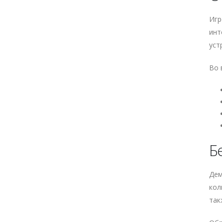
Игр
инт
уст
Во 
Б
Дем
кол
так