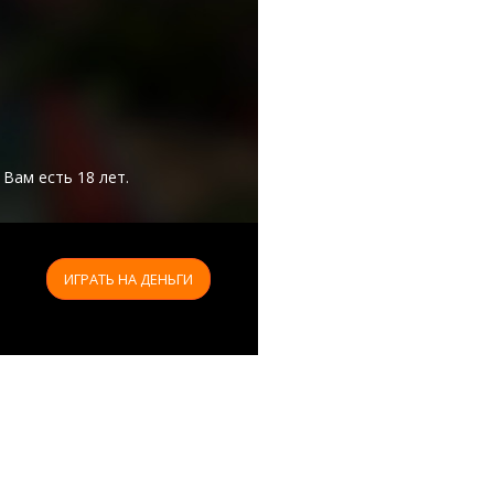
Вам есть 18 лет.
ИГРАТЬ НА ДЕНЬГИ