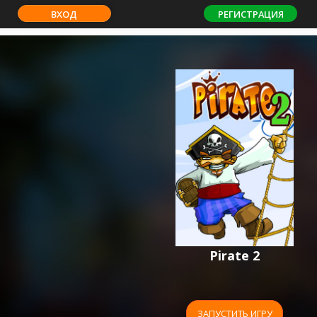
ВХОД
РЕГИСТРАЦИЯ
Pirate 2
ЗАПУСТИТЬ ИГРУ