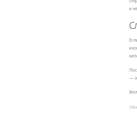
Обр
и н
С
Есл
кно
неп
Пос
— э
Жел
Обн