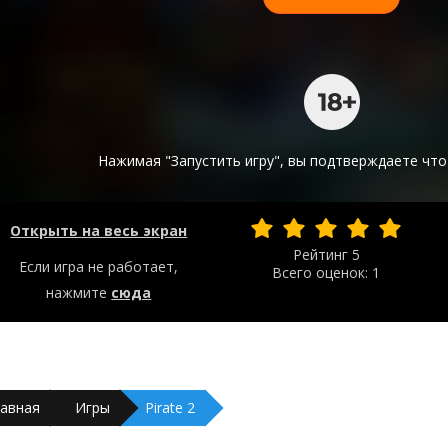
Нажимая "Запустить игру", вы подтверждаете что 
Открыть на весь экран
Рейтинг
5
Если игра не работает,
Всего оценок:
1
нажмите
сюда
авная
Игры
Pirate 2