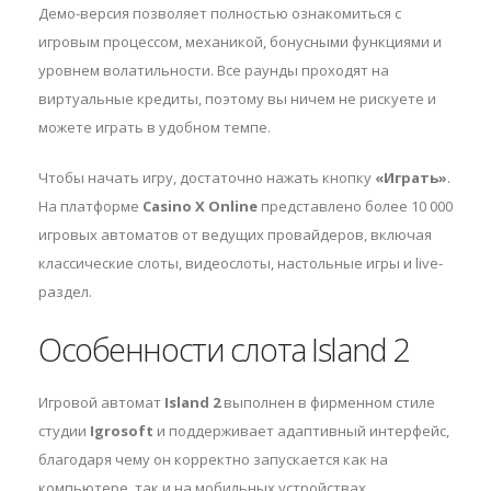
Демо-версия позволяет полностью ознакомиться с
игровым процессом, механикой, бонусными функциями и
уровнем волатильности. Все раунды проходят на
виртуальные кредиты, поэтому вы ничем не рискуете и
можете играть в удобном темпе.
Чтобы начать игру, достаточно нажать кнопку
«Играть»
.
На платформе
Casino X Online
представлено более 10 000
игровых автоматов от ведущих провайдеров, включая
классические слоты, видеослоты, настольные игры и live-
раздел.
Особенности слота Island 2
Игровой автомат
Island 2
выполнен в фирменном стиле
студии
Igrosoft
и поддерживает адаптивный интерфейс,
благодаря чему он корректно запускается как на
компьютере, так и на мобильных устройствах.