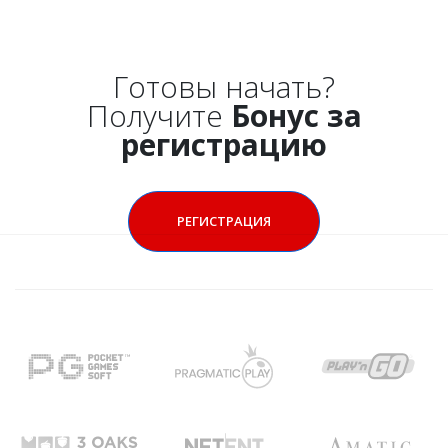
Готовы начать?
Получите
Бонус за
регистрацию
РЕГИСТРАЦИЯ