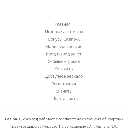
Главная
Игровые автоматы
Бонусы Casino-X
Мобильная версия
Ввод Вывод денег
Отзывы игроков
Контакты
Доступное зеркало
Регистрация
Скачать
Карта сайта
Casino-X, 2026 год
работает в соответствии с законами об азартных
играх государства Кюрасао. По соглашению с Antillephone N.V.,