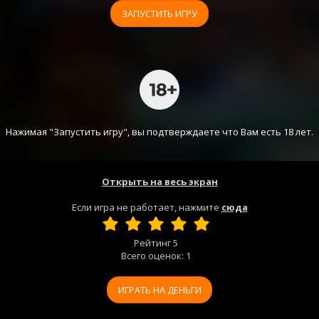
ЗАПУСТИТЬ ИГРУ
Нажимая "Запустить игру", вы подтверждаете что Вам есть 18 лет.
Открыть на весь экран
Если игра не работает, нажмите
сюда
Рейтинг
5
Всего оценок:
1
ИГРАТЬ НА ДЕНЬГИ