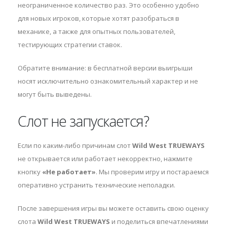
неограниченное количество раз. Это особенно удобно
для новых игроков, которые хотят разобраться в
механике, а также для опытных пользователей,
тестирующих стратегии ставок.
Обратите внимание: в бесплатной версии выигрыши
носят исключительно ознакомительный характер и не
могут быть выведены.
Слот не запускается?
Если по каким-либо причинам слот
Wild West TRUEWAYS
не открывается или работает некорректно, нажмите
кнопку
«Не работает»
. Мы проверим игру и постараемся
оперативно устранить технические неполадки.
После завершения игры вы можете оставить свою оценку
слота
Wild West TRUEWAYS
и поделиться впечатлениями