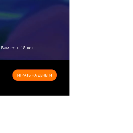
Вам есть 18 лет.
ИГРАТЬ НА ДЕНЬГИ