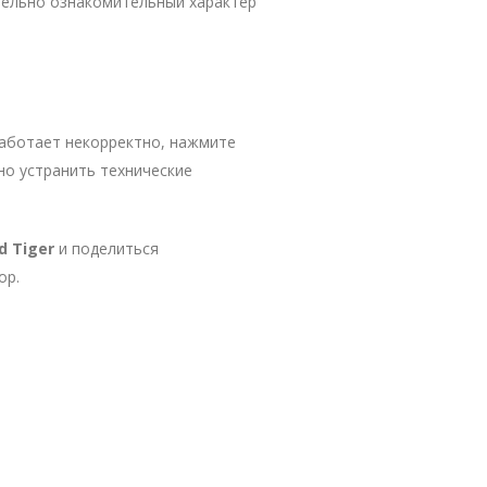
тельно ознакомительный характер
аботает некорректно, нажмите
но устранить технические
d Tiger
и поделиться
ор.