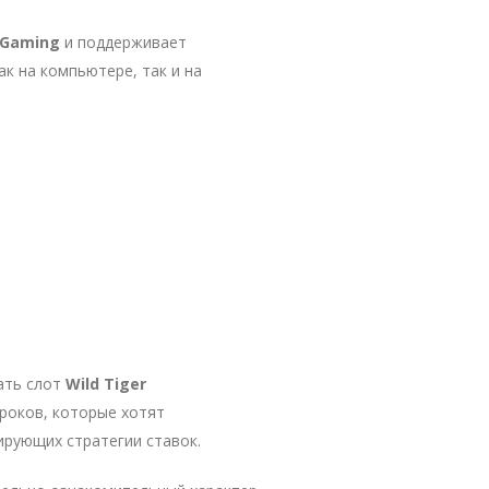
Gaming
и поддерживает
к на компьютере, так и на
ать слот
Wild Tiger
гроков, которые хотят
ирующих стратегии ставок.