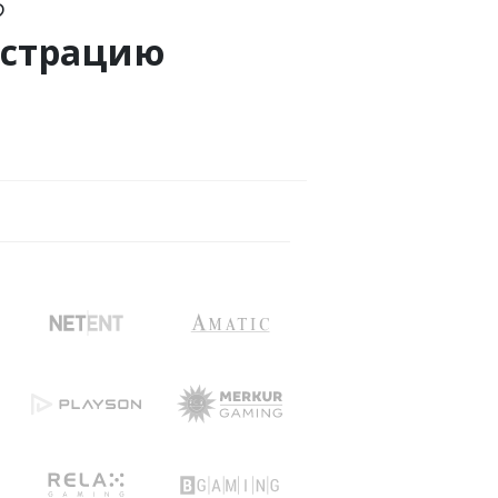
?
истрацию