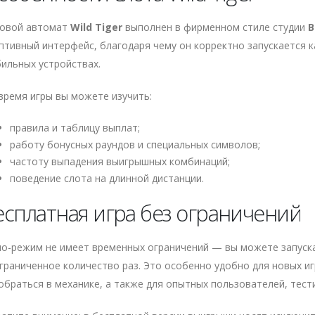
овой автомат
Wild Tiger
выполнен в фирменном стиле студии
B
птивный интерфейс, благодаря чему он корректно запускается ка
ильных устройствах.
время игры вы можете изучить:
правила и таблицу выплат;
работу бонусных раундов и специальных символов;
частоту выпадения выигрышных комбинаций;
поведение слота на длинной дистанции.
есплатная игра без ограничений
о-режим не имеет временных ограничений — вы можете запуск
граниченное количество раз. Это особенно удобно для новых и
обраться в механике, а также для опытных пользователей, тест