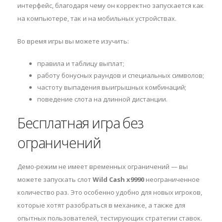
интерфейс, благодаря чему он корректно запускается как
на компьютере, так и на мобильных устройствах.
Во время игры вы можете изучить:
правила и таблицу выплат;
работу бонусных раундов и специальных символов;
частоту выпадения выигрышных комбинаций;
поведение слота на длинной дистанции.
Бесплатная игра без
ограничений
Демо-режим не имеет временных ограничений — вы
можете запускать слот
Wild Cash x9990
неограниченное
количество раз. Это особенно удобно для новых игроков,
которые хотят разобраться в механике, а также для
опытных пользователей, тестирующих стратегии ставок.