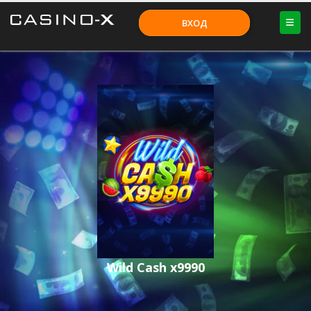
ВХОД
Wild Cash x9990