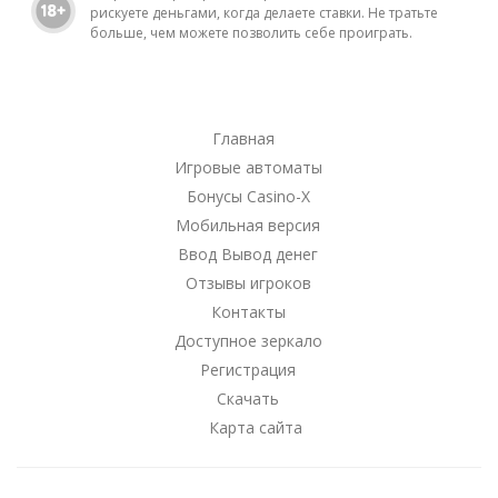
рискуете деньгами, когда делаете ставки. Не тратьте
больше, чем можете позволить себе проиграть.
Главная
Игровые автоматы
Бонусы Casino-X
Мобильная версия
Ввод Вывод денег
Отзывы игроков
Контакты
Доступное зеркало
Регистрация
Скачать
Карта сайта