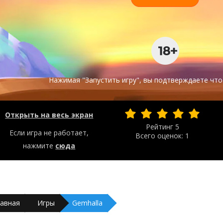
Нажимая "Запустить игру", вы подтверждаете что 
Открыть на весь экран
Рейтинг
5
Если игра не работает,
Всего оценок:
1
нажмите
сюда
авная
Игры
Gemhalla