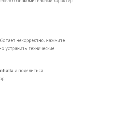
тельно ознакомительный характер
аботает некорректно, нажмите
но устранить технические
mhalla
и поделиться
ор.