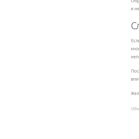
Обр
и н
С
Есл
кно
неп
Пос
впе
Жел
Обн