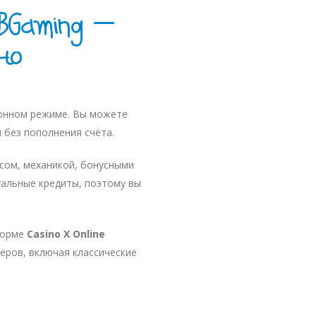
 BGaming —
но
онном режиме. Вы можете
 без пополнения счёта.
сом, механикой, бонусными
уальные кредиты, поэтому вы
форме
Casino X Online
еров, включая классические