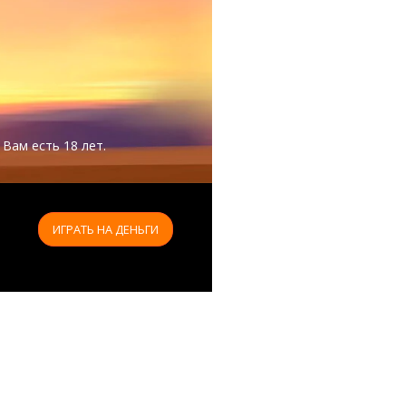
Вам есть 18 лет.
ИГРАТЬ НА ДЕНЬГИ