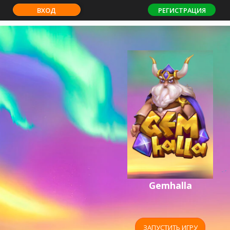
ВХОД
РЕГИСТРАЦИЯ
Gemhalla
ЗАПУСТИТЬ ИГРУ