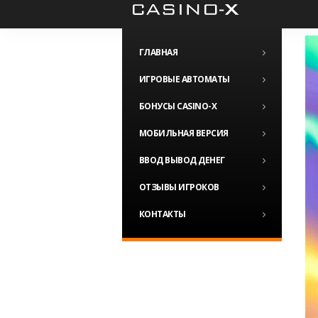
ГЛАВНАЯ
ИГРОВЫЕ АВТОМАТЫ
БОНУСЫ CASINO-X
МОБИЛЬНАЯ ВЕРСИЯ
ВВОД ВЫВОД ДЕНЕГ
ОТЗЫВЫ ИГРОКОВ
КОНТАКТЫ