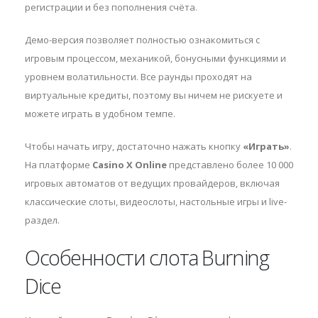
регистрации и без пополнения счёта.
Демо-версия позволяет полностью ознакомиться с
игровым процессом, механикой, бонусными функциями и
уровнем волатильности. Все раунды проходят на
виртуальные кредиты, поэтому вы ничем не рискуете и
можете играть в удобном темпе.
Чтобы начать игру, достаточно нажать кнопку
«Играть»
.
На платформе
Casino X Online
представлено более 10 000
игровых автоматов от ведущих провайдеров, включая
классические слоты, видеослоты, настольные игры и live-
раздел.
Особенности слота Burning
Dice