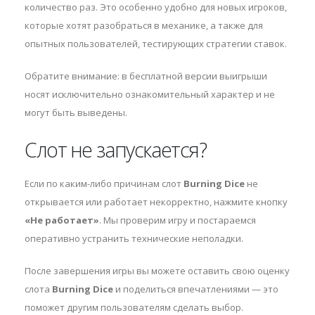
количество раз. Это особенно удобно для новых игроков,
которые хотят разобраться в механике, а также для
опытных пользователей, тестирующих стратегии ставок.
Обратите внимание: в бесплатной версии выигрыши
носят исключительно ознакомительный характер и не
могут быть выведены.
Слот не запускается?
Если по каким-либо причинам слот
Burning Dice
не
открывается или работает некорректно, нажмите кнопку
«Не работает»
. Мы проверим игру и постараемся
оперативно устранить технические неполадки.
После завершения игры вы можете оставить свою оценку
слота
Burning Dice
и поделиться впечатлениями — это
поможет другим пользователям сделать выбор.