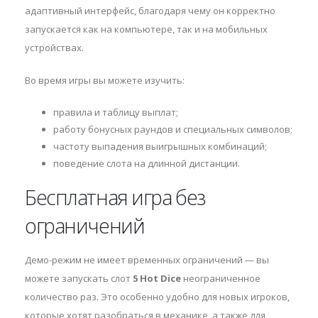
адаптивный интерфейс, благодаря чему он корректно
запускается как на компьютере, так и на мобильных
устройствах.
Во время игры вы можете изучить:
правила и таблицу выплат;
работу бонусных раундов и специальных символов;
частоту выпадения выигрышных комбинаций;
поведение слота на длинной дистанции.
Бесплатная игра без
ограничений
Демо-режим не имеет временных ограничений — вы
можете запускать слот
5 Hot Dice
неограниченное
количество раз. Это особенно удобно для новых игроков,
которые хотят разобраться в механике, а также для