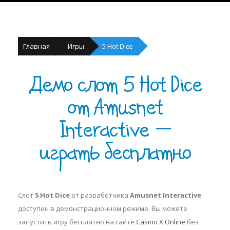
Главная
Игры
5 Hot Dice
Демо слот 5 Hot Dice
от Amusnet
Interactive —
играть бесплатно
Слот
5 Hot Dice
от разработчика
Amusnet Interactive
доступен в демонстрационном режиме. Вы можете
запустить игру бесплатно на сайте
Casino X Online
без