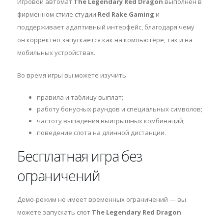
Игровой автомат
The Legendary Red Dragon
выполнен в
фирменном стиле студии
Red Rake Gaming
и
поддерживает адаптивный интерфейс, благодаря чему
он корректно запускается как на компьютере, так и на
мобильных устройствах.
Во время игры вы можете изучить:
правила и таблицу выплат;
работу бонусных раундов и специальных символов;
частоту выпадения выигрышных комбинаций;
поведение слота на длинной дистанции.
Бесплатная игра без
ограничений
Демо-режим не имеет временных ограничений — вы
можете запускать слот
The Legendary Red Dragon