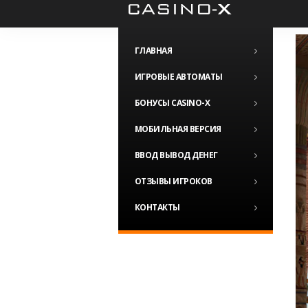
ГЛАВНАЯ
ИГРОВЫЕ АВТОМАТЫ
БОНУСЫ CASINO-X
МОБИЛЬНАЯ ВЕРСИЯ
ВВОД ВЫВОД ДЕНЕГ
ОТЗЫВЫ ИГРОКОВ
КОНТАКТЫ