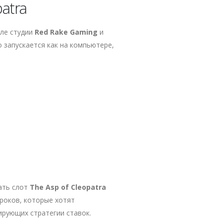
atra
ле студии
Red Rake Gaming
и
 запускается как на компьютере,
ать слот
The Asp of Cleopatra
гроков, которые хотят
ирующих стратегии ставок.