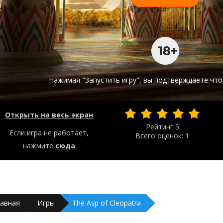
Нажимая "Запустить игру", вы подтверждаете что 
Открыть на весь экран
Рейтинг
5
Если игра не работает,
Всего оценок:
1
нажмите
сюда
авная
Игры
The Asp of Cleopatra