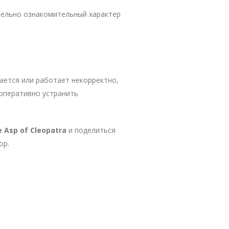
тельно ознакомительный характер
ается или работает некорректно,
 оперативно устранить
 Asp of Cleopatra
и поделиться
ор.