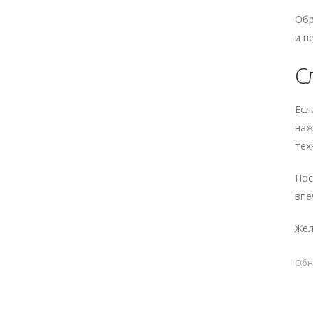
Обр
и н
С
Есл
наж
тех
Пос
впе
Жел
Обн