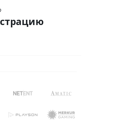
?
истрацию