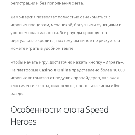
регистрации и без пополнения счёта.
Демо-версия позволяет полностью ознакомиться с
игровым процессом, механикой, бонусными функциями и
уровнем волатильности. Все раунды проходят на
виртуальные кредиты, поэтому вы ничем не рискуете и
можете играть в удобном темпе.
Чтобы начать игру, достаточно нажать кнопку
«Играть»
.
На платформе
Casino X Online
представлено более 10 000
игровых автоматов от ведущих провайдеров, включая
классические слоты, видеослоты, настольные игры и live-
раздел.
Особенности слота Speed
Heroes