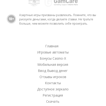
Азартные игры призваны развлекать. Помните, что вы
рискуете деньгами, когда делаете ставки. Не тратьте
больше, чем можете позволить себе проиграть.
Главная
Игровые автоматы
Бонусы Casino-X
Мобильная версия
Ввод Вывод денег
Отзывы игроков
Контакты
Доступное зеркало
Регистрация
Скачать