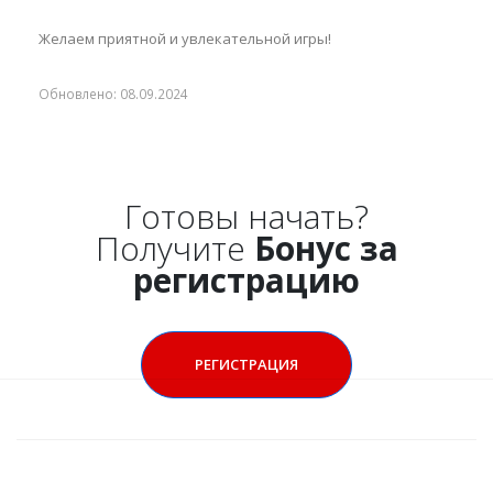
Желаем приятной и увлекательной игры!
Обновлено:
08.09.2024
Готовы начать?
Получите
Бонус за
регистрацию
РЕГИСТРАЦИЯ