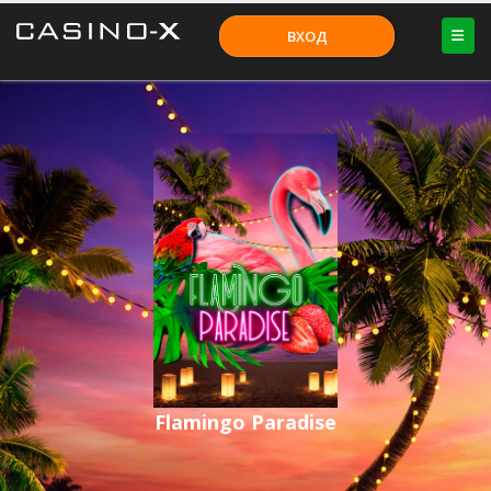
ВХОД
Flamingo Paradise