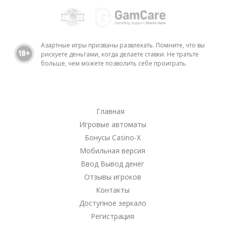
Азартные игры призваны развлекать. Помните, что вы
рискуете деньгами, когда делаете ставки. Не тратьте
больше, чем можете позволить себе проиграть.
Главная
Игровые автоматы
Бонусы Casino-X
Мобильная версия
Ввод Вывод денег
Отзывы игроков
Контакты
Доступное зеркало
Регистрация