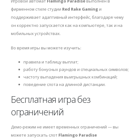
Игровой автомат
Flamingo Paradise
выполнен в
фирменном стиле студии
Red Rake Gaming
и
поддерживает адаптивный интерфейс, благодаря чему
он корректно запускается как на компьютере, так и на
мобильных устройствах.
Во время игры вы можете изучить:
правила и таблицу выплат;
работу бонусных раундов и специальных символов;
частоту выпадения выигрышных комбинаций;
поведение слота на длинной дистанции.
Бесплатная игра без
ограничений
Демо-режим не имеет временных ограничений — вы
можете запускать слот
Flamingo Paradise