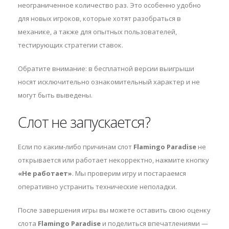
неограниченное количество раз. Это особенно удобно
для новых игроков, которые хотят разобраться в
механике, а также для опытных пользователей,
тестирующих стратегии ставок.
Обратите внимание: в бесплатной версии выигрыши
носят исключительно ознакомительный характер и не
могут быть выведены.
Слот не запускается?
Если по каким-либо причинам слот
Flamingo Paradise
не
открывается или работает некорректно, нажмите кнопку
«Не работает»
. Мы проверим игру и постараемся
оперативно устранить технические неполадки.
После завершения игры вы можете оставить свою оценку
слота
Flamingo Paradise
и поделиться впечатлениями —