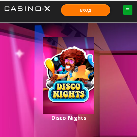
ВХОД
Disco Nights