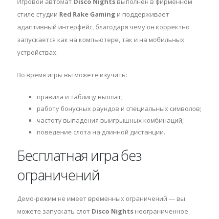
Игровой автомат
Disco Nights
выполнен в фирменном
стиле студии
Red Rake Gaming
и поддерживает
адаптивный интерфейс, благодаря чему он корректно
запускается как на компьютере, так и на мобильных
устройствах.
Во время игры вы можете изучить:
правила и таблицу выплат;
работу бонусных раундов и специальных символов;
частоту выпадения выигрышных комбинаций;
поведение слота на длинной дистанции.
Бесплатная игра без
ограничений
Демо-режим не имеет временных ограничений — вы
можете запускать слот
Disco Nights
неограниченное