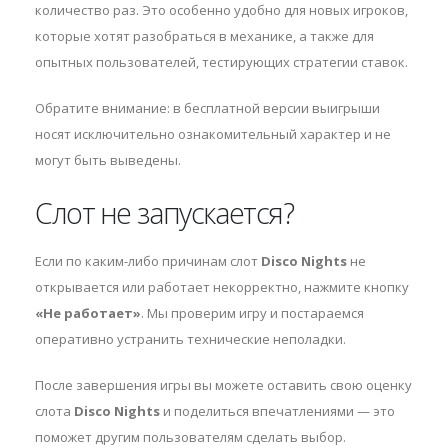
количество раз. Это особенно удобно для новых игроков,
которые хотят разобраться в механике, а также для
опытных пользователей, тестирующих стратегии ставок.
Обратите внимание: в бесплатной версии выигрыши
носят исключительно ознакомительный характер и не
могут быть выведены.
Слот не запускается?
Если по каким-либо причинам слот
Disco Nights
не
открывается или работает некорректно, нажмите кнопку
«Не работает»
. Мы проверим игру и постараемся
оперативно устранить технические неполадки.
После завершения игры вы можете оставить свою оценку
слота
Disco Nights
и поделиться впечатлениями — это
поможет другим пользователям сделать выбор.