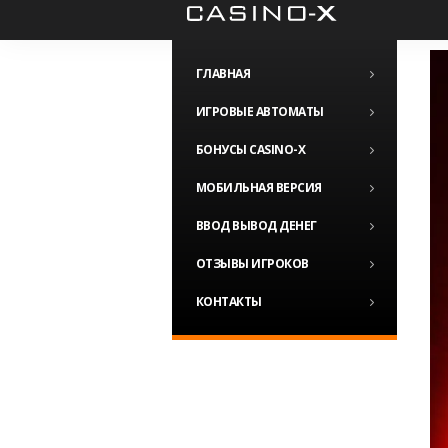
ГЛАВНАЯ
ИГРОВЫЕ АВТОМАТЫ
БОНУСЫ CASINO-X
МОБИЛЬНАЯ ВЕРСИЯ
ВВОД ВЫВОД ДЕНЕГ
ОТЗЫВЫ ИГРОКОВ
КОНТАКТЫ