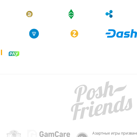
Азартные игры призваны