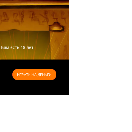
Вам есть 18 лет.
ИГРАТЬ НА ДЕНЬГИ