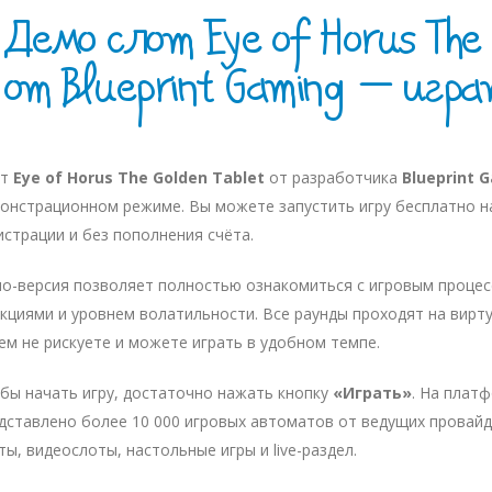
Демо слот Eye of Horus The 
от Blueprint Gaming — игр
от
Eye of Horus The Golden Tablet
от разработчика
Blueprint 
онстрационном режиме. Вы можете запустить игру бесплатно н
истрации и без пополнения счёта.
о-версия позволяет полностью ознакомиться с игровым процес
кциями и уровнем волатильности. Все раунды проходят на вирт
ем не рискуете и можете играть в удобном темпе.
бы начать игру, достаточно нажать кнопку
«Играть»
. На плат
дставлено более 10 000 игровых автоматов от ведущих провайд
ты, видеослоты, настольные игры и live-раздел.