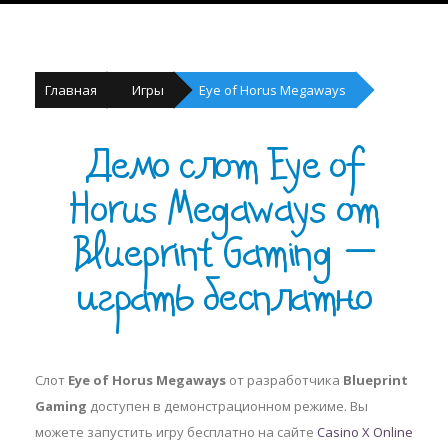
Главная
Игры
Eye of Horus Megaways
Демо слот Eye of
Horus Megaways от
Blueprint Gaming —
играть бесплатно
Слот
Eye of Horus Megaways
от разработчика
Blueprint
Gaming
доступен в демонстрационном режиме. Вы
можете запустить игру бесплатно на сайте
Casino X Online