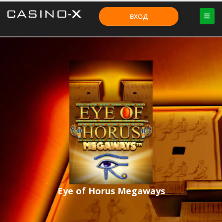
ВХОД
Eye of Horus Megaways