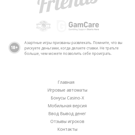
Азартные игры призваны развлекать. Помните, что вы
рискуете деньгами, когда делаете ставки. Не тратьте
больше, чем можете позволить себе проиграть.
Главная
Игровые автоматы
Бонусы Casino-X
Мобильная версия
Ввод Вывод денег
Отзывы игроков
Контакты