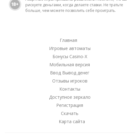
рискуете деньгами, когда делаете ставки. Не тратьте
больше, чем можете позволить себе проиграть.
Главная
Игровые автоматы
Бонусы Casino-X
Мобильная версия
Ввод Вывод денег
Отзывы игроков
Контакты
Доступное зеркало
Регистрация
Скачать
Карта сайта