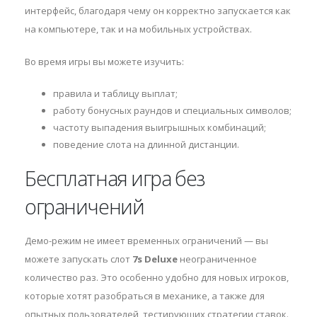
интерфейс, благодаря чему он корректно запускается как
на компьютере, так и на мобильных устройствах.
Во время игры вы можете изучить:
правила и таблицу выплат;
работу бонусных раундов и специальных символов;
частоту выпадения выигрышных комбинаций;
поведение слота на длинной дистанции.
Бесплатная игра без
ограничений
Демо-режим не имеет временных ограничений — вы
можете запускать слот
7s Deluxe
неограниченное
количество раз. Это особенно удобно для новых игроков,
которые хотят разобраться в механике, а также для
опытных пользователей, тестирующих стратегии ставок.