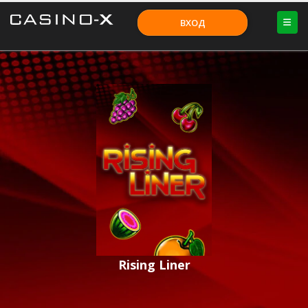
ВХОД
Rising Liner