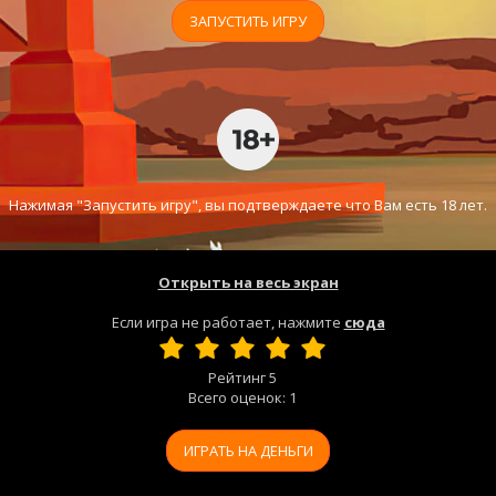
ЗАПУСТИТЬ ИГРУ
Нажимая "Запустить игру", вы подтверждаете что Вам есть 18 лет.
Открыть на весь экран
Если игра не работает, нажмите
сюда
Рейтинг
5
Всего оценок:
1
ИГРАТЬ НА ДЕНЬГИ