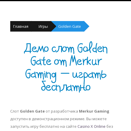
Главная
Игры
Golden Gate
Демо слот Golden
Gate от Merkur
Gaming — играть
бесплатно
Слот
Golden Gate
от разработчика
Merkur Gaming
доступен в демонстрационном режиме. Вы можете
запустить игру бесплатно на сайте
Casino X Online
без