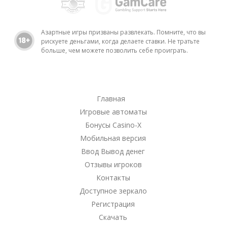
Азартные игры призваны развлекать. Помните, что вы
рискуете деньгами, когда делаете ставки. Не тратьте
больше, чем можете позволить себе проиграть.
Главная
Игровые автоматы
Бонусы Casino-X
Мобильная версия
Ввод Вывод денег
Отзывы игроков
Контакты
Доступное зеркало
Регистрация
Скачать