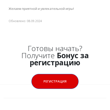
Желаем приятной и увлекательной игры!
Обновлено:
08.09.2024
Готовы начать?
Получите
Бонус за
регистрацию
РЕГИСТРАЦИЯ