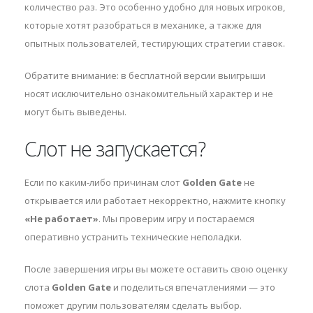
количество раз. Это особенно удобно для новых игроков,
которые хотят разобраться в механике, а также для
опытных пользователей, тестирующих стратегии ставок.
Обратите внимание: в бесплатной версии выигрыши
носят исключительно ознакомительный характер и не
могут быть выведены.
Слот не запускается?
Если по каким-либо причинам слот
Golden Gate
не
открывается или работает некорректно, нажмите кнопку
«Не работает»
. Мы проверим игру и постараемся
оперативно устранить технические неполадки.
После завершения игры вы можете оставить свою оценку
слота
Golden Gate
и поделиться впечатлениями — это
поможет другим пользователям сделать выбор.