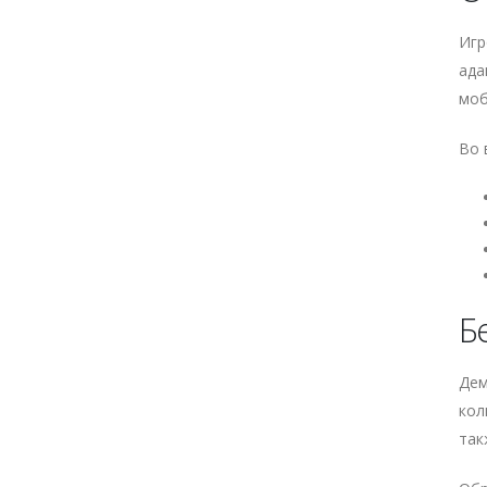
Игр
ада
моб
Во 
Б
Дем
кол
так