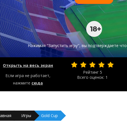
Нажимая "Запустить игру", вы подтверждаете что 
Открыть на весь экран
Рейтинг
5
Если игра не работает,
Всего оценок:
1
нажмите
сюда
авная
Игры
Gold Cup