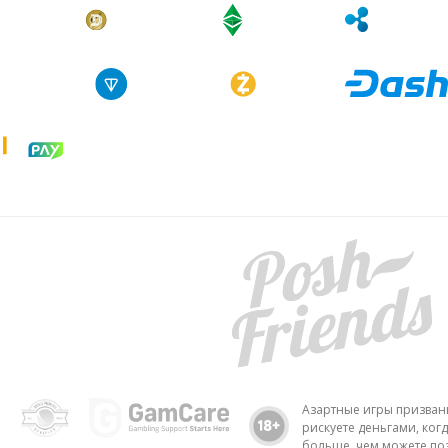
Азартные игры призваны
рискуете деньгами, когд
больше, чем можете поз