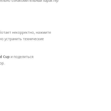
тельно ознакомительный характер
ботает некорректно, нажмите
но устранить технические
d Cup
и поделиться
ор.