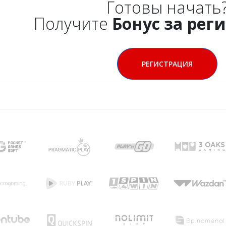
Готовы начать
Получите
Бонус за рег
РЕГИСТРАЦИЯ