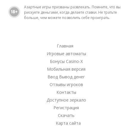
Азартные игры призваны развлекать. Помните, что вы
рискуете деньгами, когда делаете ставки. Не тратьте
больше, чем можете позволить себе проиграть.
Главная
Игровые автоматы
Бонусы Casino-X
Мобильная версия
Ввод Вывод денег
Отзывы игроков
Контакты
Доступное зеркало
Регистрация
Скачать
Карта сайта