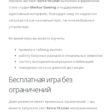
Игровой автомат
Extra 10 Liner
выполнен в фирменном
стиле студии
Merkur Gaming
и поддерживает
адаптивный интерфейс, благодаря чему он корректно
запускается как на компьютере, так и на мобильных
устройствах.
Во время игры вы можете изучить:
правила и таблицу выплат;
работу бонусных раундов и специальных символов;
частоту выпадения выигрышных комбинаций;
поведение слота на длинной дистанции.
Бесплатная игра без
ограничений
Демо-режим не имеет временных ограничений — вы
можете запускать слот
Extra 10 Liner
неограниченное