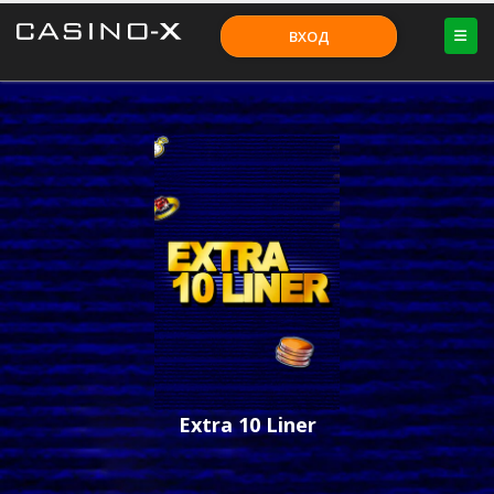
ВХОД
Extra 10 Liner