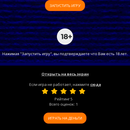
ЗАПУСТИТЬ ИГРУ
Нажимая "Запустить игру", вы подтверждаете что Вам есть 18 лет.
Открыть на весь экран
Если игра не работает, нажмите
сюда
Рейтинг
5
Всего оценок:
1
ИГРАТЬ НА ДЕНЬГИ