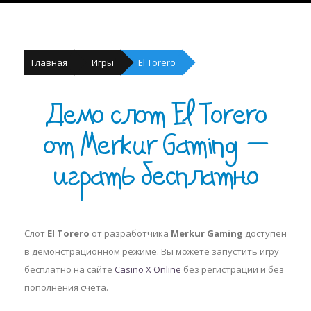
Главная
Игры
El Torero
Демо слот El Torero
от Merkur Gaming —
играть бесплатно
Слот
El Torero
от разработчика
Merkur Gaming
доступен
в демонстрационном режиме. Вы можете запустить игру
бесплатно на сайте
Casino X Online
без регистрации и без
пополнения счёта.