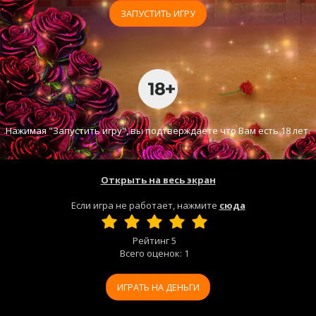
ЗАПУСТИТЬ ИГРУ
Нажимая "Запустить игру", вы подтверждаете что Вам есть 18 лет.
Открыть на весь экран
Если игра не работает, нажмите
сюда
Рейтинг
5
Всего оценок:
1
ИГРАТЬ НА ДЕНЬГИ