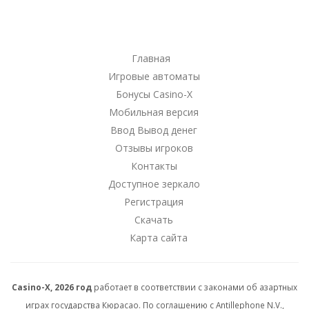
Главная
Игровые автоматы
Бонусы Casino-X
Мобильная версия
Ввод Вывод денег
Отзывы игроков
Контакты
Доступное зеркало
Регистрация
Скачать
Карта сайта
Casino-X, 2026 год
работает в соответствии с законами об азартных
играх государства Кюрасао. По соглашению с Antillephone N.V.,