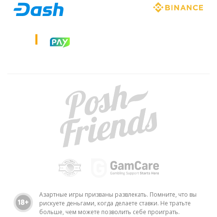
Азартные игры призваны развлекать. Помните, что вы
рискуете деньгами, когда делаете ставки. Не тратьте
больше, чем можете позволить себе проиграть.