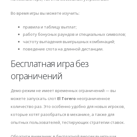
Во время игры вы можете изучить:
правила и таблицу выплат;
работу бонусных раундов и специальных символов;
частоту выпадения выигрышных комбинаций;
поведение слота на длинной дистанции.
Бесплатная игра без
ограничений
Демо-режим не имеет временных ограничений — вы
можете запускать слот
El Torero
неограниченное
количество раз. Это особенно удобно для новых игроков,
которые хотят разобраться в механике, а также для
опытных пользователей, тестирующих стратегии ставок.
Обратите внимание: в бесплатной версии выигрыши