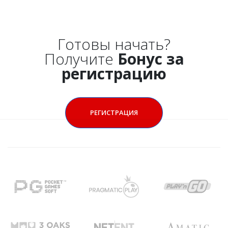
Готовы начать?
Получите
Бонус за
регистрацию
РЕГИСТРАЦИЯ