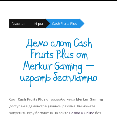
Главная
Игры
Cash Fruits Plus
Демо слот Cash
Fruits Plus от
Merkur Gaming —
играть бесплатно
Слот
Cash Fruits Plus
от разработчика
Merkur Gaming
доступен в демонстрационном режиме. Вы можете
запустить игру бесплатно на сайте
Casino X Online
без