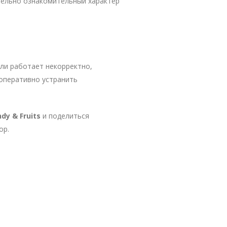
тельно ознакомительный характер
ли работает некорректно,
 оперативно устранить
dy & Fruits
и поделиться
ор.