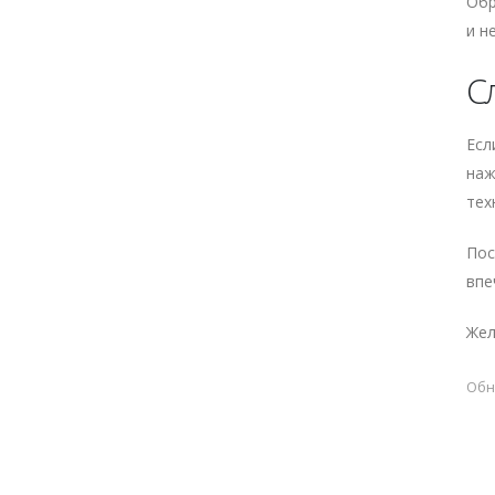
Обр
и н
С
Есл
наж
тех
Пос
впе
Жел
Обн