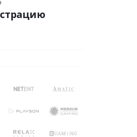
?
истрацию