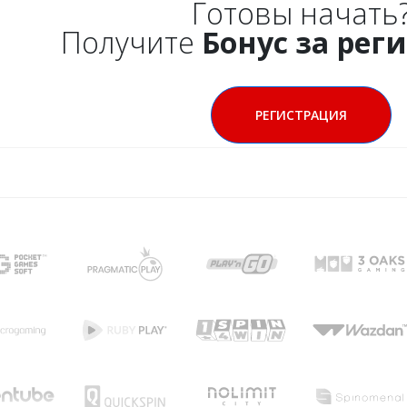
Готовы начать
Получите
Бонус за рег
РЕГИСТРАЦИЯ