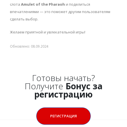
слота
Amulet of the Pharaoh
и поделиться
впечатлениями — это поможет другим пользователям
сделать выбор.
Желаем приятной и увлекательной игры!
Обновлено:
08.09.2024
Готовы начать?
Получите
Бонус за
регистрацию
РЕГИСТРАЦИЯ