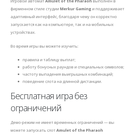
Игровой автомат
Amulet of the Pharaoh
выполнен в
фирменном стиле студии
Merkur Gaming
и поддерживает
адаптивный интерфейс, благодаря чему он корректно
запускается как на компьютере, так и на мобильных
устройствах.
Во время игры вы можете изучить:
правила и таблицу выплат;
работу бонусных раундов и специальных символов;
частоту выпадения выигрышных комбинаций;
поведение слота на длинной дистанции.
Бесплатная игра без
ограничений
Демо-режим не имеет временных ограничений — вы
можете запускать слот
Amulet of the Pharaoh