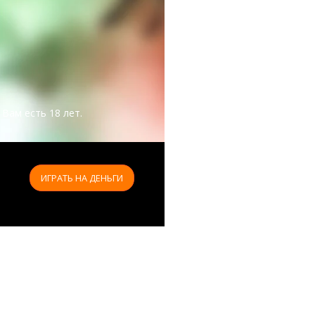
Вам есть 18 лет.
ИГРАТЬ НА ДЕНЬГИ