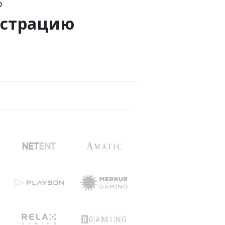
?
истрацию