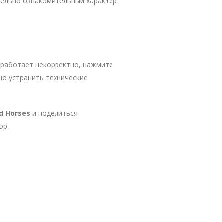
тельно ознакомительный характер
 работает некорректно, нажмите
но устранить технические
d Horses
и поделиться
ор.