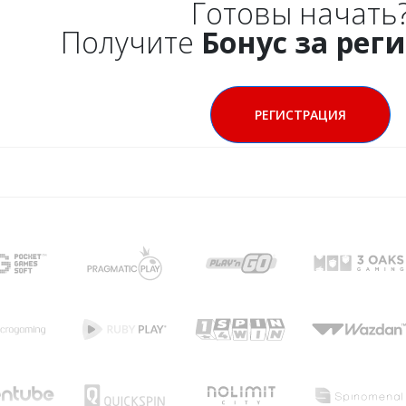
Готовы начать
Получите
Бонус за рег
РЕГИСТРАЦИЯ