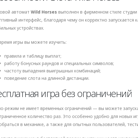
овой автомат
Wild Horses
выполнен в фирменном стиле студи
птивный интерфейс, благодаря чему он корректно запускается ка
ильных устройствах.
время игры вы можете изучить:
правила и таблицу выплат;
работу бонусных раундов и специальных символов;
частоту выпадения выигрышных комбинаций;
поведение слота на длинной дистанции.
есплатная игра без ограничений
о-режим не имеет временных ограничений — вы можете запуск
граниченное количество раз. Это особенно удобно для новых и
обраться в механике, а также для опытных пользователей, тест