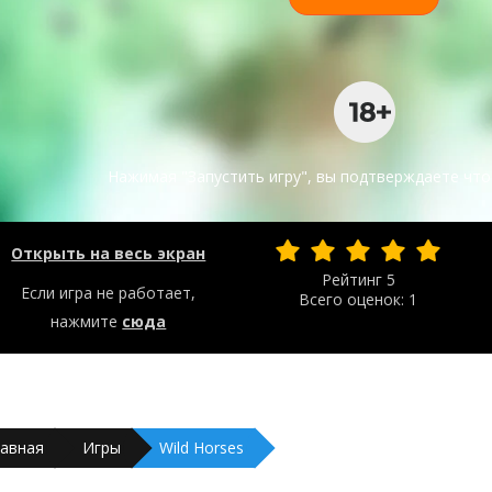
Нажимая "Запустить игру", вы подтверждаете что 
Открыть на весь экран
Рейтинг
5
Если игра не работает,
Всего оценок:
1
нажмите
сюда
авная
Игры
Wild Horses