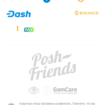
Азартные игры призваны развлекать. Помните, что вы