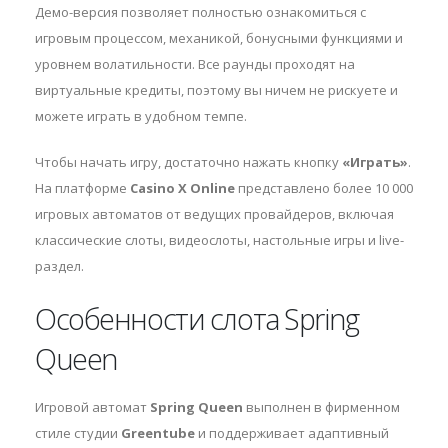
Демо-версия позволяет полностью ознакомиться с
игровым процессом, механикой, бонусными функциями и
уровнем волатильности. Все раунды проходят на
виртуальные кредиты, поэтому вы ничем не рискуете и
можете играть в удобном темпе.
Чтобы начать игру, достаточно нажать кнопку
«Играть»
.
На платформе
Casino X Online
представлено более 10 000
игровых автоматов от ведущих провайдеров, включая
классические слоты, видеослоты, настольные игры и live-
раздел.
Особенности слота Spring
Queen
Игровой автомат
Spring Queen
выполнен в фирменном
стиле студии
Greentube
и поддерживает адаптивный