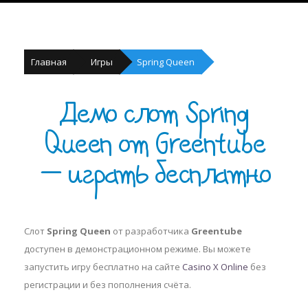
Главная
Игры
Spring Queen
Демо слот Spring
Queen от Greentube
— играть бесплатно
Слот
Spring Queen
от разработчика
Greentube
доступен в демонстрационном режиме. Вы можете
запустить игру бесплатно на сайте
Casino X Online
без
регистрации и без пополнения счёта.