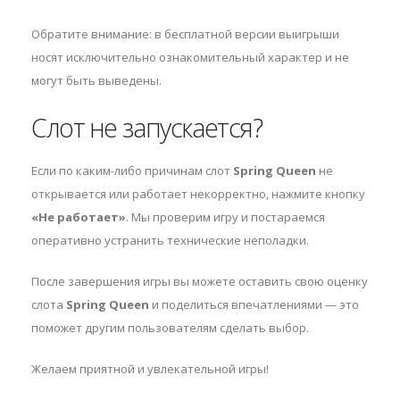
Обратите внимание: в бесплатной версии выигрыши
носят исключительно ознакомительный характер и не
могут быть выведены.
Слот не запускается?
Если по каким-либо причинам слот
Spring Queen
не
открывается или работает некорректно, нажмите кнопку
«Не работает»
. Мы проверим игру и постараемся
оперативно устранить технические неполадки.
После завершения игры вы можете оставить свою оценку
слота
Spring Queen
и поделиться впечатлениями — это
поможет другим пользователям сделать выбор.
Желаем приятной и увлекательной игры!