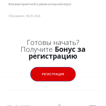
Желаем приятной и увлекательной игры!
Обновлено:
08.09.2024
Готовы начать?
Получите
Бонус за
регистрацию
РЕГИСТРАЦИЯ