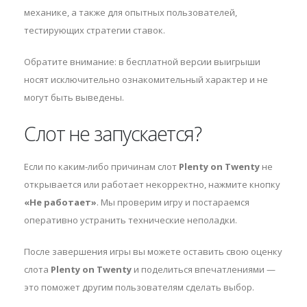
механике, а также для опытных пользователей,
тестирующих стратегии ставок.
Обратите внимание: в бесплатной версии выигрыши
носят исключительно ознакомительный характер и не
могут быть выведены.
Слот не запускается?
Если по каким-либо причинам слот
Plenty on Twenty
не
открывается или работает некорректно, нажмите кнопку
«Не работает»
. Мы проверим игру и постараемся
оперативно устранить технические неполадки.
После завершения игры вы можете оставить свою оценку
слота
Plenty on Twenty
и поделиться впечатлениями —
это поможет другим пользователям сделать выбор.