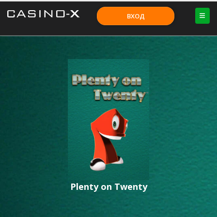
ВХОД
Plenty on Twenty