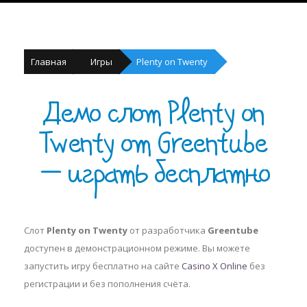
Главная
Игры
Plenty on Twenty
Демо слот Plenty on
Twenty от Greentube
— играть бесплатно
Слот
Plenty on Twenty
от разработчика
Greentube
доступен в демонстрационном режиме. Вы можете
запустить игру бесплатно на сайте
Casino X Online
без
регистрации и без пополнения счёта.