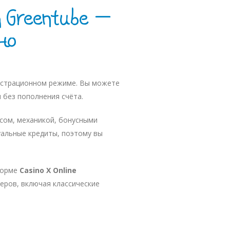
т Greentube —
но
нстрационном режиме. Вы можете
 без пополнения счёта.
сом, механикой, бонусными
уальные кредиты, поэтому вы
форме
Casino X Online
еров, включая классические