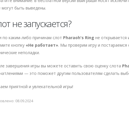
атите внимание: в бесплатной версии выигрыши носят исключи
е могут быть выведены.
лот не запускается?
и по каким-либо причинам слот
Pharaoh's Ring
не открывается 
мите кнопку
«Не работает»
. Мы проверим игру и постараемся
нические неполадки.
ле завершения игры вы можете оставить свою оценку слота
Pha
чатлениями — это поможет другим пользователям сделать выб
аем приятной и увлекательной игры!
овлено:
08.09.2024