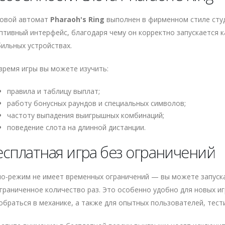
овой автомат
Pharaoh's Ring
выполнен в фирменном стиле сту
птивный интерфейс, благодаря чему он корректно запускается ка
ильных устройствах.
время игры вы можете изучить:
правила и таблицу выплат;
работу бонусных раундов и специальных символов;
частоту выпадения выигрышных комбинаций;
поведение слота на длинной дистанции.
есплатная игра без ограничений
о-режим не имеет временных ограничений — вы можете запуск
граниченное количество раз. Это особенно удобно для новых и
обраться в механике, а также для опытных пользователей, тест