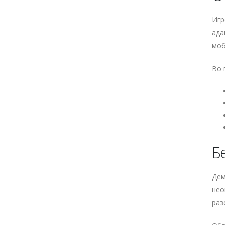
Игр
ада
моб
Во 
Б
Дем
нео
раз