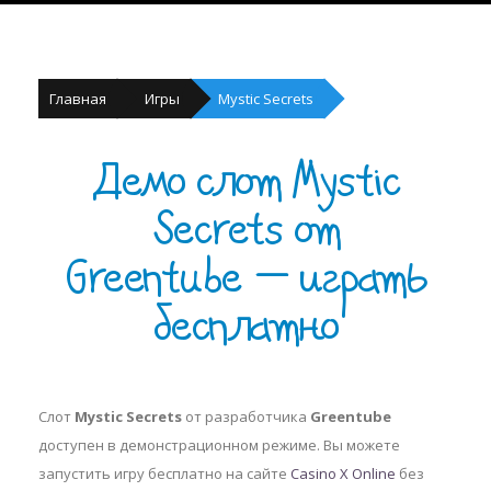
Главная
Игры
Mystic Secrets
Демо слот Mystic
Secrets от
Greentube — играть
бесплатно
Слот
Mystic Secrets
от разработчика
Greentube
доступен в демонстрационном режиме. Вы можете
запустить игру бесплатно на сайте
Casino X Online
без