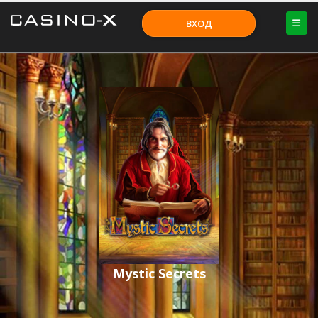
ВХОД
Mystic Secrets