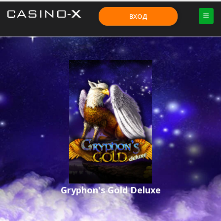
ВХОД
Gryphon's Gold Deluxe