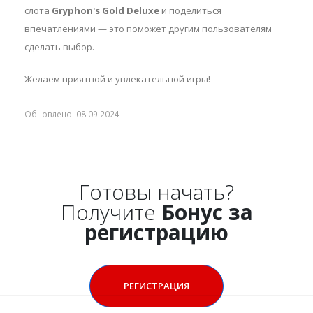
слота
Gryphon's Gold Deluxe
и поделиться
впечатлениями — это поможет другим пользователям
сделать выбор.
Желаем приятной и увлекательной игры!
Обновлено:
08.09.2024
Готовы начать?
Получите
Бонус за
регистрацию
РЕГИСТРАЦИЯ