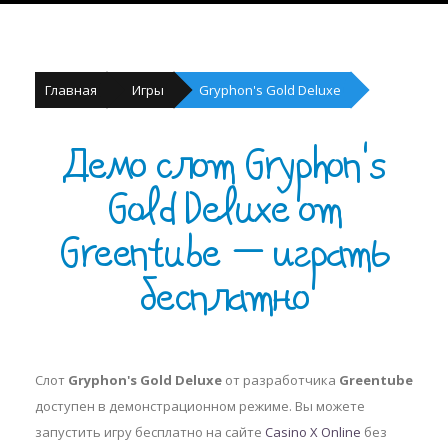
Главная
Игры
Gryphon's Gold Deluxe
Демо слот Gryphon's
Gold Deluxe от
Greentube — играть
бесплатно
Слот
Gryphon's Gold Deluxe
от разработчика
Greentube
доступен в демонстрационном режиме. Вы можете
запустить игру бесплатно на сайте
Casino X Online
без