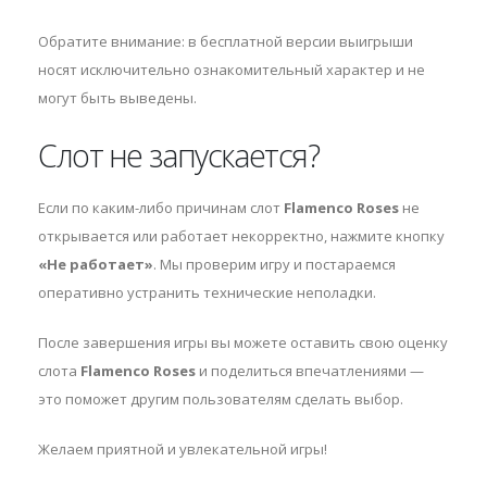
Обратите внимание: в бесплатной версии выигрыши
носят исключительно ознакомительный характер и не
могут быть выведены.
Слот не запускается?
Если по каким-либо причинам слот
Flamenco Roses
не
открывается или работает некорректно, нажмите кнопку
«Не работает»
. Мы проверим игру и постараемся
оперативно устранить технические неполадки.
После завершения игры вы можете оставить свою оценку
слота
Flamenco Roses
и поделиться впечатлениями —
это поможет другим пользователям сделать выбор.
Желаем приятной и увлекательной игры!