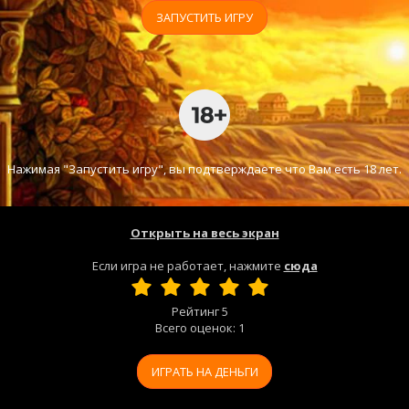
ЗАПУСТИТЬ ИГРУ
Нажимая "Запустить игру", вы подтверждаете что Вам есть 18 лет.
Открыть на весь экран
Если игра не работает, нажмите
сюда
Рейтинг
5
Всего оценок:
1
ИГРАТЬ НА ДЕНЬГИ