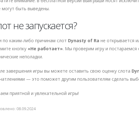
атите внимание: в бесплатной версии выигрыши носят исключи
е могут быть выведены.
лот не запускается?
и по каким-либо причинам слот
Dynasty of Ra
не открывается и
мите кнопку
«Не работает»
. Мы проверим игру и постараемся
нические неполадки.
ле завершения игры вы можете оставить свою оценку слота
Dyn
чатлениями — это поможет другим пользователям сделать выб
аем приятной и увлекательной игры!
овлено:
08.09.2024