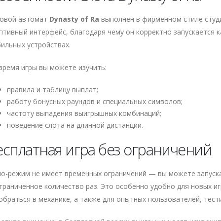
овой автомат
Dynasty of Ra
выполнен в фирменном стиле сту
птивный интерфейс, благодаря чему он корректно запускается ка
ильных устройствах.
время игры вы можете изучить:
правила и таблицу выплат;
работу бонусных раундов и специальных символов;
частоту выпадения выигрышных комбинаций;
поведение слота на длинной дистанции.
есплатная игра без ограничений
о-режим не имеет временных ограничений — вы можете запуск
граниченное количество раз. Это особенно удобно для новых и
обраться в механике, а также для опытных пользователей, тест