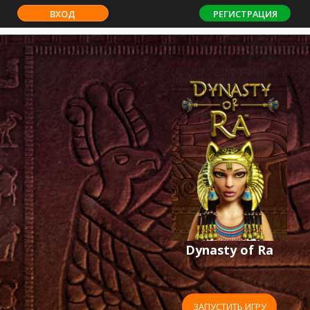
ВХОД
РЕГИСТРАЦИЯ
Dynasty of Ra
ЗАПУСТИТЬ ИГРУ