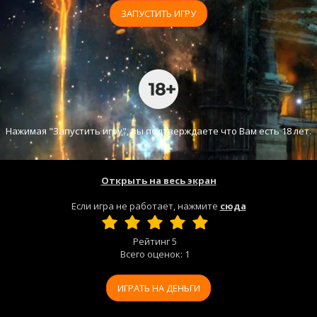
ЗАПУСТИТЬ ИГРУ
Нажимая "Запустить игру", вы подтверждаете что Вам есть 18 лет.
Открыть на весь экран
Если игра не работает, нажмите
сюда
Рейтинг
5
Всего оценок:
1
ИГРАТЬ НА ДЕНЬГИ