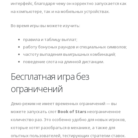
интерфейс, благодаря чему он корректно запускается как
на компьютере, так и на мобильных устройствах.
Во время игры вы можете изучить:
правила и таблицу выплат;
работу бонусных раундов и специальных символов;
частоту выпадения выигрышных комбинаций;
поведение слота на длинной дистанции.
Бесплатная игра без
ограничений
Демо-режим не имеет временных ограничений — вы
можете запускать слот
Book of Stars
неограниченное
количество раз. Это особенно удобно для новых игроков,
которые хотят разобраться в механике, а также для
опытных пользователей, тестирующих стратегии ставок.