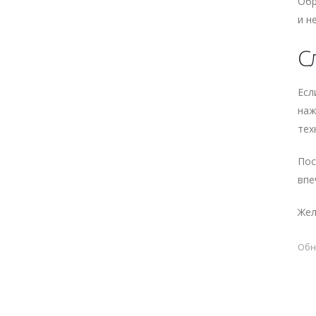
Обр
и н
С
Есл
наж
тех
Пос
впе
Жел
Обн