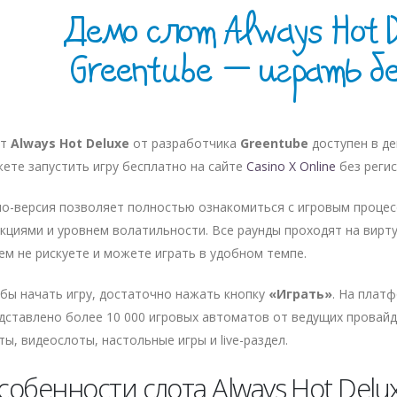
Демо слот Always Hot 
Greentube — играть б
от
Always Hot Deluxe
от разработчика
Greentube
доступен в д
ете запустить игру бесплатно на сайте
Casino X Online
без регис
о-версия позволяет полностью ознакомиться с игровым процес
кциями и уровнем волатильности. Все раунды проходят на вирт
ем не рискуете и можете играть в удобном темпе.
бы начать игру, достаточно нажать кнопку
«Играть»
. На плат
дставлено более 10 000 игровых автоматов от ведущих провайд
ты, видеослоты, настольные игры и live-раздел.
собенности слота Always Hot Delu