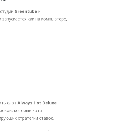
 студии
Greentube
и
 запускается как на компьютере,
ать слот
Always Hot Deluxe
гроков, которые хотят
ирующих стратегии ставок.