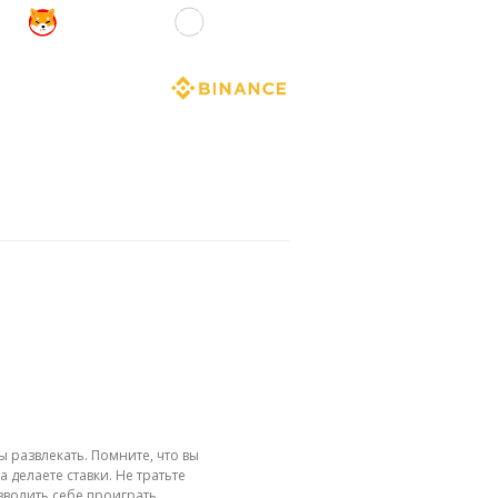
 развлекать. Помните, что вы
а делаете ставки. Не тратьте
волить себе проиграть.