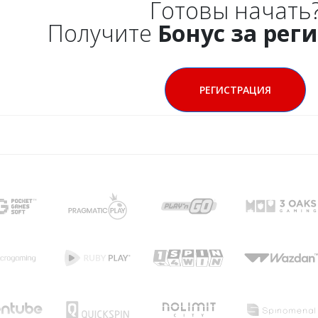
Готовы начать
Получите
Бонус за рег
РЕГИСТРАЦИЯ