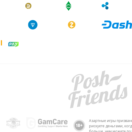
Азартные игры призваны
рискуете деньгами, когд
больше, чем можете поз