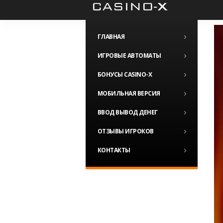
ГЛАВНАЯ
ИГРОВЫЕ АВТОМАТЫ
БОНУСЫ CASINO-X
МОБИЛЬНАЯ ВЕРСИЯ
ВВОД ВЫВОД ДЕНЕГ
ОТЗЫВЫ ИГРОКОВ
КОНТАКТЫ