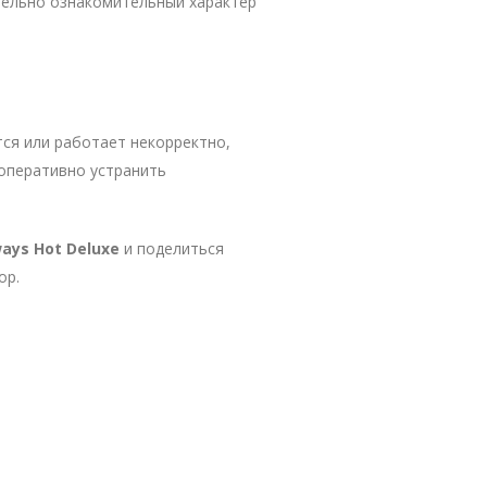
тельно ознакомительный характер
ся или работает некорректно,
 оперативно устранить
ays Hot Deluxe
и поделиться
ор.